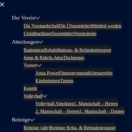
Menü
schließen
Der Verein
Die Vorstandschaft
Die Übungsleiter
Mitglied werden
Unfallmeldung
Sportstätten
Vereinsheim
Abteilungen
Badminton
Rehabilitations- & Behindertensport
Jump & Ride
Ju-Jutsu
Tischtennis
Turnen
Aqua Power
Fitnessgymnastik
Stepaerobic
Kinderturnen
Turnen
Kegeln
Volleyball
Volleyball Abteilung
1. Mannschaft – Herren
2. Mannschaft – Herren
1. Mannschaft – Damen
Beiträge
Beiträge (alle)
Beiträge Reha- & Behindertensport