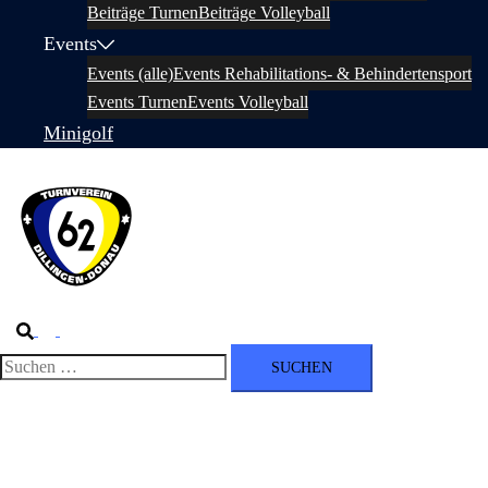
Beiträge Turnen
Beiträge Volleyball
Events
Events (alle)
Events Rehabilitations- & Behindertensport
Events Turnen
Events Volleyball
Minigolf
Suche
Menü
umschalten
Suchen
nach: