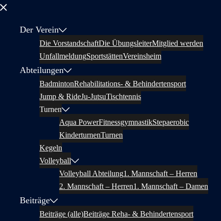
Menü
schließen
Der Verein
Die Vorstandschaft
Die Übungsleiter
Mitglied werden
Unfallmeldung
Sportstätten
Vereinsheim
Abteilungen
Badminton
Rehabilitations- & Behindertensport
Jump & Ride
Ju-Jutsu
Tischtennis
Turnen
Aqua Power
Fitnessgymnastik
Stepaerobic
Kinderturnen
Turnen
Kegeln
Volleyball
Volleyball Abteilung
1. Mannschaft – Herren
2. Mannschaft – Herren
1. Mannschaft – Damen
Beiträge
Beiträge (alle)
Beiträge Reha- & Behindertensport