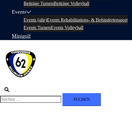
Beiträge Turnen
Beiträge Volleyball
Events
Events (alle)
Events Rehabilitations- & Behindertensport
Events Turnen
Events Volleyball
Minigolf
Suche
Menü
umschalten
Suchen
nach: