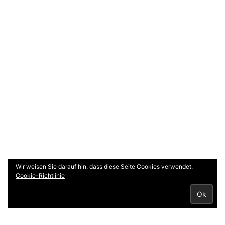
Suchen
nach:
INFOS
Impressum
Satzung
Login
Wir weisen Sie darauf hin, dass diese Seite Cookies verwendet.
Cookie-Richtlinie
© 2026 TV 1862 Dillingen e.V. (Donau). Stolz
präsentiert von
Sydney