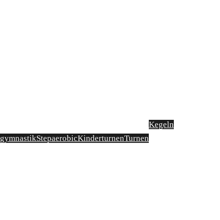
Kegeln
sgymnastik
Stepaerobic
Kinderturnen
Turnen