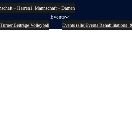
schaft – Herren
1. Mannschaft – Damen
Events
 Turnen
Beiträge Volleyball
Events (alle)
Events Rehabilitations- 