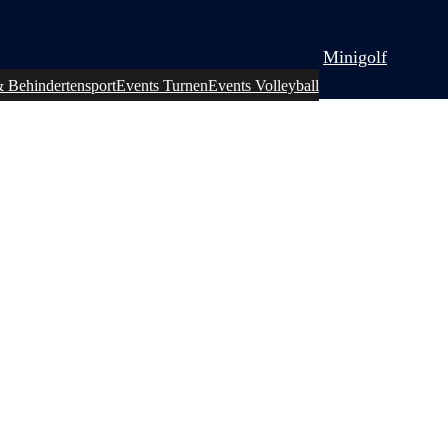
Minigolf
& Behindertensport
Events Turnen
Events Volleyball