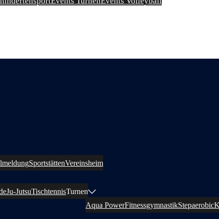
ehindertensport
Events Turnen
Events Volleyball
llmeldung
Sportstätten
Vereinsheim
de
Ju-Jutsu
Tischtennis
Turnen
Aqua Power
Fitnessgymnastik
Stepaerobic
K