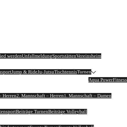
ied werden
Unfallmeldung
Sportstätten
Vereinsheim
nsport
Jump & Ride
Ju-Jutsu
Tischtennis
Turnen
Aqua Power
Fitnes
– Herren
2. Mannschaft – Herren
1. Mannschaft – Damen
tensport
Beiträge Turnen
Beiträge Volleyball
Minigolf