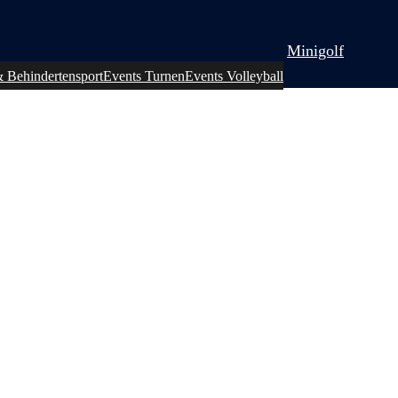
Minigolf
& Behindertensport
Events Turnen
Events Volleyball