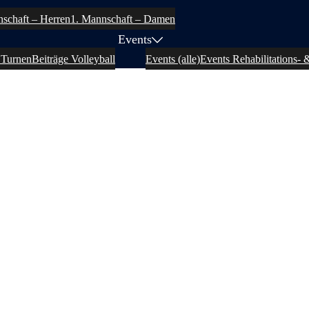
schaft – Herren
1. Mannschaft – Damen
Events
 Turnen
Beiträge Volleyball
Events (alle)
Events Rehabilitations- 