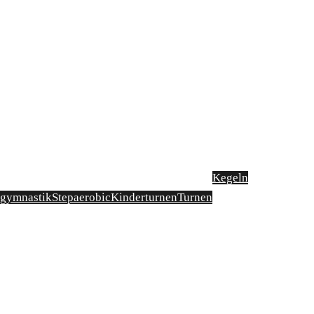
Kegeln
sgymnastik
Stepaerobic
Kinderturnen
Turnen