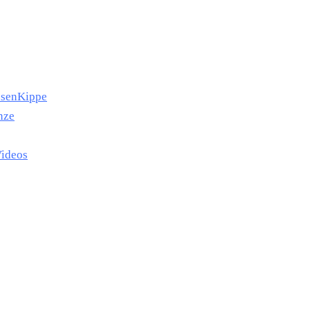
esen
Kippe
nze
ideos