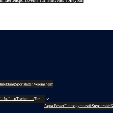
ehindertensport
Events Turnen
Events Volleyball
llmeldung
Sportstätten
Vereinsheim
de
Ju-Jutsu
Tischtennis
Turnen
Aqua Power
Fitnessgymnastik
Stepaerobic
K