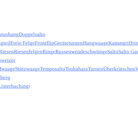
stushang
Doppelsalto
gteil
Freie Felge
Frontflip
Geräteturnen
Hangwaage
Kammgriffri
Riesen
Riesenfelgen
Ringe
Russenwendeschwünge
Salto
Salto Ga
hweizer
dwaage
Stützwaage
Temposalto
Tsukahara
Turnen
Überkrätschen
V
nberg
 Unterhaching