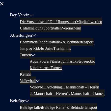
Menü
schließen
Der Verein
Die Vorstandschaft
Die Übungsleiter
Mitglied werden
Unfallmeldung
Sportstätten
Vereinsheim
Abteilungen
Badminton
Rehabilitations- & Behindertensport
Jump & Ride
Ju-Jutsu
Tischtennis
Turnen
Aqua Power
Fitnessgymnastik
Stepaerobic
Kinderturnen
Turnen
Kegeln
Volleyball
Volleyball Abteilung
1. Mannschaft – Herren
2. Mannschaft – Herren
1. Mannschaft – Damen
Beiträge
Beiträge (alle)
Beiträge Reha- & Behindertensport