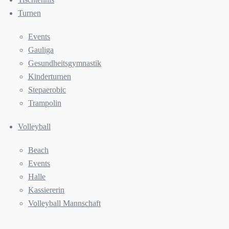
Turnen
Events
Gauliga
Gesundheitsgymnastik
Kinderturnen
Stepaerobic
Trampolin
Volleyball
Beach
Events
Halle
Kassiererin
Volleyball Mannschaft