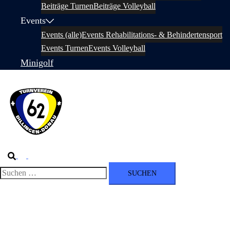
Beiträge Turnen
Beiträge Volleyball
Events
Events (alle)
Events Rehabilitations- & Behindertensport
Events Turnen
Events Volleyball
Minigolf
Suche
Menü
umschalten
Suchen
nach: